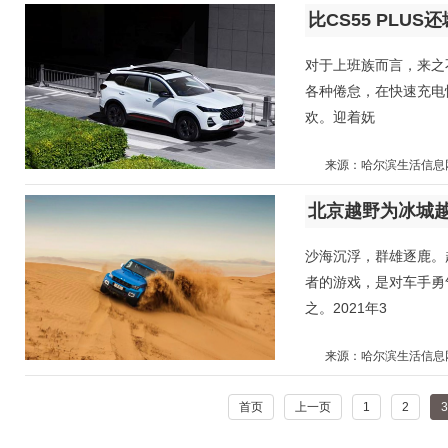
比CS55 PLU
对于上班族而言，来之
各种倦怠，在快速充电
欢。迎着妩
来源：哈尔滨生活信息
沙海沉浮，群雄逐鹿。
者的游戏，是对车手勇
之。2021年3
来源：哈尔滨生活信息
首页
上一页
1
2
3